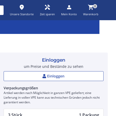
place
handyman
person
shopping_cart
0
Unsere Standorte
Zeit sparen
Mein Konto
Warenkorb
Kernsortiment
Kampagnen
Aktionen
workspace_premium
auto_awesome
percent_discount
Einloggen
um Preise und Bestände zu sehen
Einloggen
Verpackungsgrößen
Artikel werden nach Möglichkeit in ganzen VPE geliefert; eine
Lieferung in vollen VPE kann aus technischen Gründen jedoch nicht
garantiert werden.
3 Stück
1 Packung