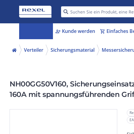
Kategorien
Kunde werden
Einfaches B
menu_book
person_add
shopping_cart
Verteiler
Sicherungsmaterial
Messersicher
NH00GG50V160, Sicherungseinsat
160A mit spannungsführenden Grif
Doppelkennmelder
Re
EA
Sic