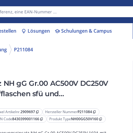
estellen
Lösungen
Schulungen & Campus
lightbulb
school
ung
P211084
z NH gG Gr.00 AC500V DC250V
flaschen sfü und
xel Artikelnr.
2909697
Hersteller Nummer
P211084
content_copy
content_copy
N Code
8430399001166
Produkt Type
NH00GG50V160
content_copy
content_copy
herungseinsatz NH gG Gr.00 AC500V DC250V 160A mit