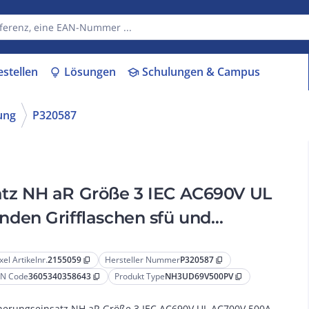
estellen
Lösungen
Schulungen & Campus
lightbulb
school
ung
P320587
tz NH aR Größe 3 IEC AC690V UL
den Grifflaschen sfü und
xel Artikelnr.
2155059
Hersteller Nummer
P320587
content_copy
content_copy
N Code
3605340358643
Produkt Type
NH3UD69V500PV
content_copy
content_copy
herungseinsatz NH aR Größe 3 IEC AC690V UL AC700V 500A