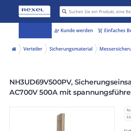
Kategorien
Kunde werden
Einfaches B
menu_book
person_add
shopping_cart
Verteiler
Sicherungsmaterial
Messersicher
NH3UD69V500PV, Sicherungseinsa
AC700V 500A mit spannungsführen
Funktionsmelder
Re
EA
Sic