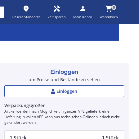
place
handyman
person
shopping_cart
0
Unsere Standorte
Zeit sparen
Mein Konto
Warenkorb
Kernsortiment
Kampagnen
Aktionen
workspace_premium
auto_awesome
percent_discount
Einloggen
um Preise und Bestände zu sehen
Einloggen
Verpackungsgrößen
Artikel werden nach Möglichkeit in ganzen VPE geliefert; eine
Lieferung in vollen VPE kann aus technischen Gründen jedoch nicht
garantiert werden.
1 Stück
1 Stück