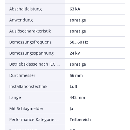
Abschaltleistung
63 kA
Anwendung
sonstige
Auslösecharakteristik
sonstige
Bemessungsfrequenz
50...60 Hz
Bemessungsspannung
24 kV
Betriebsklasse nach IEC 60269
sonstige
Durchmesser
56 mm
Installationstechnik
Luft
Länge
442 mm
Mit Schlagmelder
Ja
Performance-Kategorie nach IEC 60282-1
Teilbereich