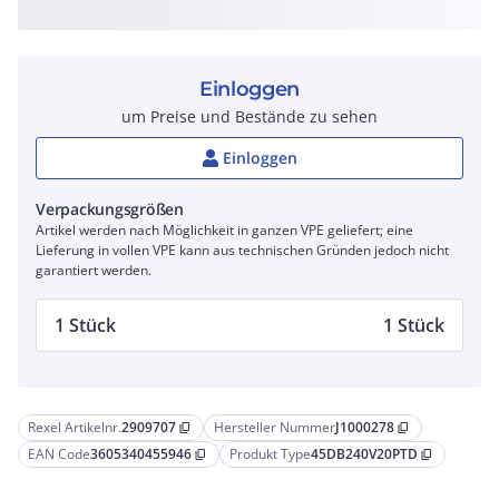
Einloggen
um Preise und Bestände zu sehen
Einloggen
Verpackungsgrößen
Artikel werden nach Möglichkeit in ganzen VPE geliefert; eine
Lieferung in vollen VPE kann aus technischen Gründen jedoch nicht
garantiert werden.
1 Stück
1 Stück
Rexel Artikelnr.
2909707
Hersteller Nummer
J1000278
content_copy
content_copy
EAN Code
3605340455946
Produkt Type
45DB240V20PTD
content_copy
content_copy