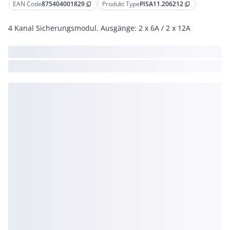
EAN Code
875404001829
Produkt Type
PISA11.206212
content_copy
content_copy
4 Kanal Sicherungsmodul. Ausgänge: 2 x 6A / 2 x 12A