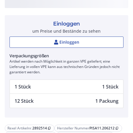
Einloggen
um Preise und Bestände zu sehen
Einloggen
Verpackungsgrößen
Artikel werden nach Möglichkeit in ganzen VPE geliefert; eine
Lieferung in vollen VPE kann aus technischen Gründen jedoch nicht
garantiert werden.
1 Stück
1 Stück
12 Stück
1 Packung
Rexel Artikelnr.
2892514
Hersteller Nummer
PISA11.206212
content_copy
content_copy