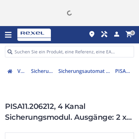
place
handyman
person
shopping_cart
0
Verteiler
Sicherungsmaterial
Sicherungsautomat in Schraubausführung
PISA11.206212
PISA11.206212, 4 Kanal
Sicherungsmodul. Ausgänge: 2 x
6A / 2 x 12A