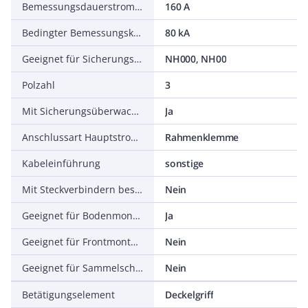
Bemessungsdauerstrom Iu
160 A
Bedingter Bemessungskurzschlussstrom Iq
80 kA
Geeignet für Sicherungseinsätze
NH000, NH00
Polzahl
3
Mit Sicherungsüberwachung
Ja
Anschlussart Hauptstromkreis
Rahmenklemme
Kabeleinführung
sonstige
Mit Steckverbindern bestückt
Nein
Geeignet für Bodenmontage
Ja
Geeignet für Frontmontage
Nein
Geeignet für Sammelschienenaufbau
Nein
Betätigungselement
Deckelgriff