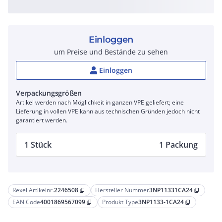
Einloggen
um Preise und Bestände zu sehen
Einloggen
Verpackungsgrößen
Artikel werden nach Möglichkeit in ganzen VPE geliefert; eine
Lieferung in vollen VPE kann aus technischen Gründen jedoch nicht
garantiert werden.
1 Stück
1 Packung
Rexel Artikelnr.
2246508
Hersteller Nummer
3NP11331CA24
content_copy
content_copy
EAN Code
4001869567099
Produkt Type
3NP1133-1CA24
content_copy
content_copy