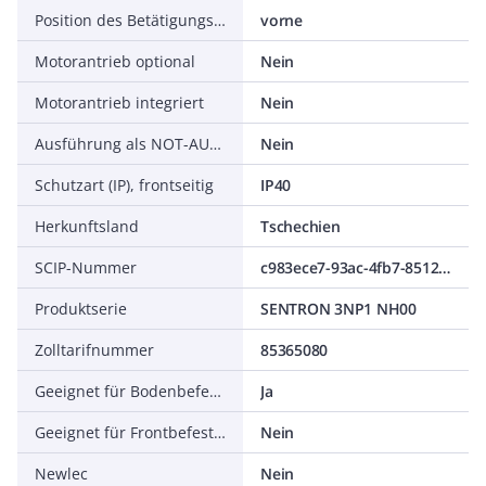
Position des Betätigungselements
vorne
Motorantrieb optional
Nein
Motorantrieb integriert
Nein
Ausführung als NOT-AUS-Einrichtung
Nein
Schutzart (IP), frontseitig
IP40
Herkunftsland
Tschechien
SCIP-Nummer
c983ece7-93ac-4fb7-8512-16b0006a75e7
Produktserie
SENTRON 3NP1 NH00
Zolltarifnummer
85365080
Geeignet für Bodenbefestigung
Ja
Geeignet für Frontbefestigung
Nein
Newlec
Nein