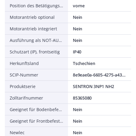
Position des Betätigungselements
vorne
Motorantrieb optional
Nein
Motorantrieb integriert
Nein
Ausführung als NOT-AUS-Einrichtung
Nein
Schutzart (IP), frontseitig
IP40
Herkunftsland
Tschechien
SCIP-Nummer
8e9eae0a-6605-4275-a435-052cd276a684
Produktserie
SENTRON 3NP1 NH2
Zolltarifnummer
85365080
Geeignet für Bodenbefestigung
Nein
Geeignet für Frontbefestigung
Nein
Newlec
Nein