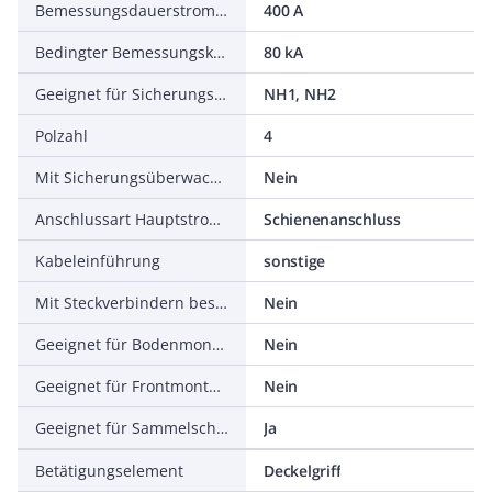
Bemessungsdauerstrom Iu
400 A
Bedingter Bemessungskurzschlussstrom Iq
80 kA
Geeignet für Sicherungseinsätze
NH1, NH2
Polzahl
4
Mit Sicherungsüberwachung
Nein
Anschlussart Hauptstromkreis
Schienenanschluss
Kabeleinführung
sonstige
Mit Steckverbindern bestückt
Nein
Geeignet für Bodenmontage
Nein
Geeignet für Frontmontage
Nein
Geeignet für Sammelschienenaufbau
Ja
Betätigungselement
Deckelgriff