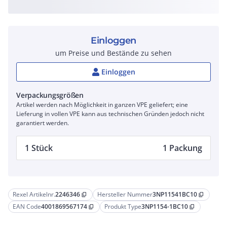
Einloggen
um Preise und Bestände zu sehen
Einloggen
Verpackungsgrößen
Artikel werden nach Möglichkeit in ganzen VPE geliefert; eine
Lieferung in vollen VPE kann aus technischen Gründen jedoch nicht
garantiert werden.
1 Stück
1 Packung
Rexel Artikelnr.
2246346
Hersteller Nummer
3NP11541BC10
content_copy
content_copy
EAN Code
4001869567174
Produkt Type
3NP1154-1BC10
content_copy
content_copy