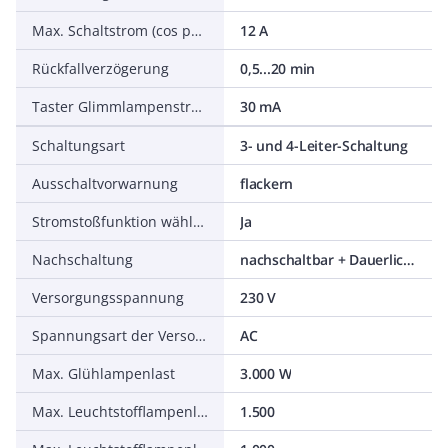
Max. Schaltstrom (cos phi = 0,6)
12 A
Rückfallverzögerung
0,5...20 min
Taster Glimmlampenstrom
30 mA
Schaltungsart
3- und 4-Leiter-Schaltung
Ausschaltvorwarnung
flackern
Stromstoßfunktion wählbar
Ja
Nachschaltung
nachschaltbar + Dauerlicht + Zeitverlängerung
Versorgungsspannung
230 V
Spannungsart der Versorgungsspannung
AC
Max. Glühlampenlast
3.000 W
Max. Leuchtstofflampenlast
1.500