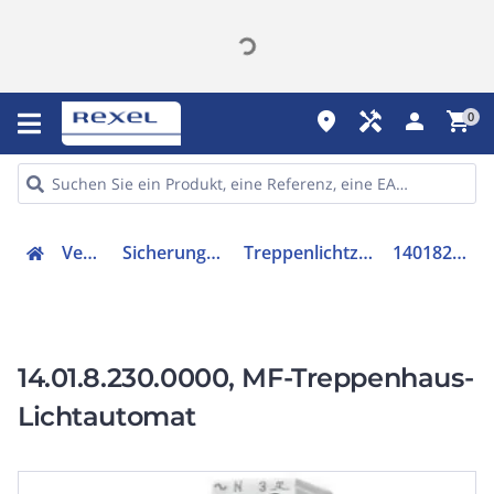
place
handyman
person
shopping_cart
0
Verteiler
Sicherungsmaterial
Treppenlichtzeitschalter
140182300000
14.01.8.230.0000, MF-Treppenhaus-
Lichtautomat