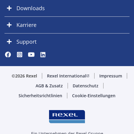
Downloads
Karriere
Support
©2026 Rexel
Rexel International
Impressum
open_in_new
AGB & Zusatz
Datenschutz
Sicherheitsrichtlinien
Cookie-Einstellungen
Ein Unternehmen der Rexel Gruppe