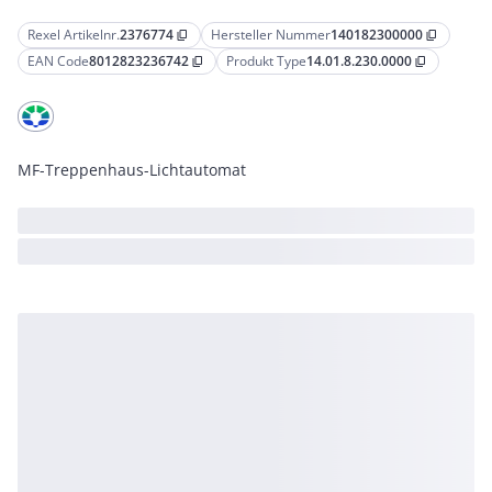
Rexel Artikelnr.
2376774
Hersteller Nummer
140182300000
content_copy
content_copy
EAN Code
8012823236742
Produkt Type
14.01.8.230.0000
content_copy
content_copy
MF-Treppenhaus-Lichtautomat