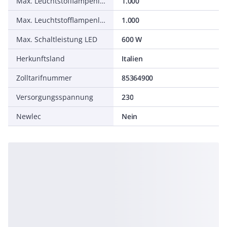
Max. Leuchtstofflampenlast (Duo-Schaltung)
1.000
Max. Leuchtstofflampenlast (parallel kompensiert)
1.000
Max. Schaltleistung LED
600 W
Herkunftsland
Italien
Zolltarifnummer
85364900
Versorgungsspannung
230
Newlec
Nein