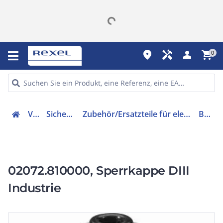
place
handyman
person
shopping_cart
0
Verteiler
Sicherungsmaterial
Zubehör/Ersatzteile für elektrische Sicherungen/Sicherungshalter
B218156E
02072.810000, Sperrkappe DIII
Industrie