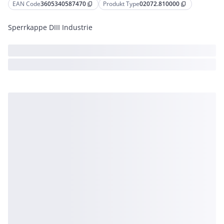
EAN Code
3605340587470
Produkt Type
02072.810000
content_copy
content_copy
Sperrkappe DIII Industrie