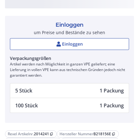
Einloggen
um Preise und Bestände zu sehen
Einloggen
Verpackungsgrößen
Artikel werden nach Möglichkeit in ganzen VPE geliefert; eine
Lieferung in vollen VPE kann aus technischen Gründen jedoch nicht
garantiert werden.
5 Stück
1 Packung
100 Stück
1 Packung
Rexel Artikelnr.
2014241
Hersteller Nummer
B218156E
content_copy
content_copy