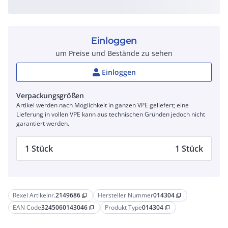
Einloggen
um Preise und Bestände zu sehen
Einloggen
Verpackungsgrößen
Artikel werden nach Möglichkeit in ganzen VPE geliefert; eine
Lieferung in vollen VPE kann aus technischen Gründen jedoch nicht
garantiert werden.
1 Stück
1 Stück
Rexel Artikelnr.
2149686
Hersteller Nummer
014304
content_copy
content_copy
EAN Code
3245060143046
Produkt Type
014304
content_copy
content_copy