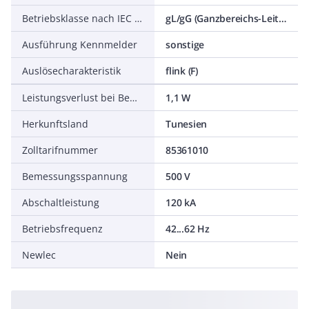
Betriebsklasse nach IEC 60269
gL/gG (Ganzbereichs-Leitungsschutz/Ganzbereichs-Gerätesch.)
Ausführung Kennmelder
sonstige
Auslösecharakteristik
flink (F)
Leistungsverlust bei Bemessungsstrom
1,1 W
Herkunftsland
Tunesien
Zolltarifnummer
85361010
Bemessungsspannung
500 V
Abschaltleistung
120 kA
Betriebsfrequenz
42...62 Hz
Newlec
Nein