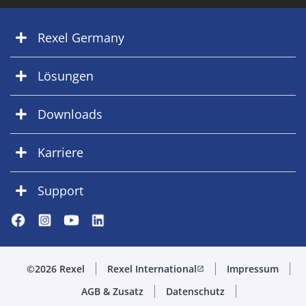
Rexel Germany
Lösungen
Downloads
Karriere
Support
©2026 Rexel
Rexel International
Impressum
open_in_new
AGB & Zusatz
Datenschutz