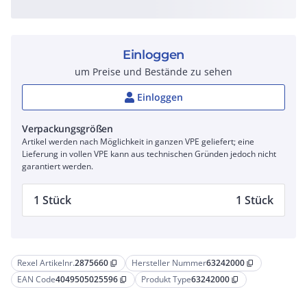
Einloggen
um Preise und Bestände zu sehen
Einloggen
Verpackungsgrößen
Artikel werden nach Möglichkeit in ganzen VPE geliefert; eine
Lieferung in vollen VPE kann aus technischen Gründen jedoch nicht
garantiert werden.
1 Stück
1 Stück
Rexel Artikelnr.
2875660
Hersteller Nummer
63242000
content_copy
content_copy
EAN Code
4049505025596
Produkt Type
63242000
content_copy
content_copy