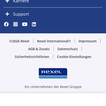
Karriere
Support
©2026 Rexel
Rexel International
Impressum
open_in_new
AGB & Zusatz
Datenschutz
Sicherheitsrichtlinien
Cookie-Einstellungen
Ein Unternehmen der Rexel Gruppe
Menge