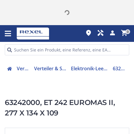
place
handyman
person
shopping_cart
0
Verteiler
Verteiler & Schränke
Elektronik-Leergehäuse
63242000
63242000, ET 242 EUROMAS II,
277 X 134 X 109