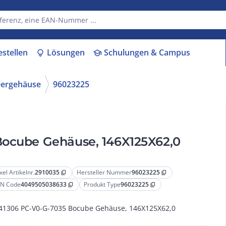
estellen
Lösungen
Schulungen & Campus
lightbulb
school
eergehäuse
96023225
Bocube Gehäuse, 146X125X62,0
xel Artikelnr.
2910035
Hersteller Nummer
96023225
content_copy
content_copy
N Code
4049505038633
Produkt Type
96023225
content_copy
content_copy
41306 PC-V0-G-7035 Bocube Gehäuse, 146X125X62,0