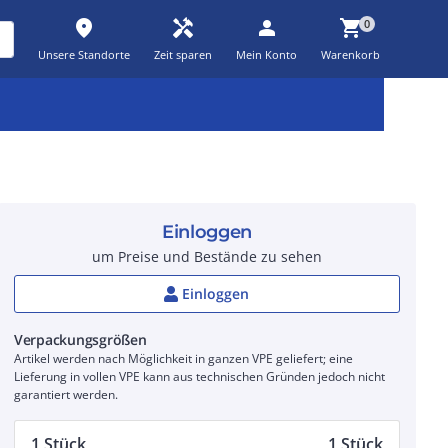
place
handyman
person
shopping_cart
0
Unsere Standorte
Zeit sparen
Mein Konto
Warenkorb
Kernsortiment
Kampagnen
Aktionen
workspace_premium
auto_awesome
percent_discount
Einloggen
um Preise und Bestände zu sehen
Einloggen
Verpackungsgrößen
Artikel werden nach Möglichkeit in ganzen VPE geliefert; eine
Lieferung in vollen VPE kann aus technischen Gründen jedoch nicht
garantiert werden.
1 Stück
1 Stück