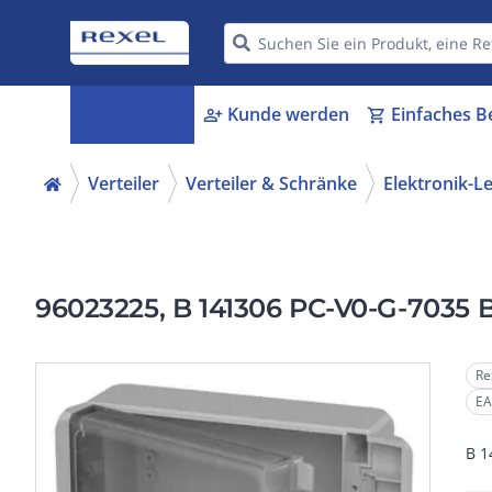
Kategorien
Kunde werden
Einfaches B
menu_book
person_add
shopping_cart
Verteiler
Verteiler & Schränke
Elektronik-L
96023225, B 141306 PC-V0-G-7035 
Re
EA
B 1