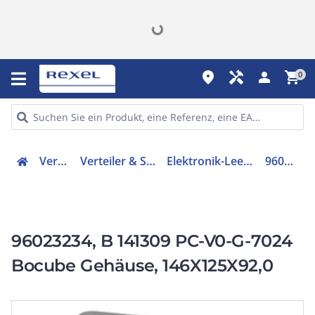
place
handyman
person
shopping_cart
0
Verteiler
Verteiler & Schränke
Elektronik-Leergehäuse
96023234
96023234, B 141309 PC-V0-G-7024
Bocube Gehäuse, 146X125X92,0