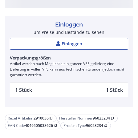
Einloggen
um Preise und Bestände zu sehen
Einloggen
Verpackungsgrößen
Artikel werden nach Möglichkeit in ganzen VPE geliefert; eine
Lieferung in vollen VPE kann aus technischen Gründen jedoch nicht
garantiert werden.
1 Stück
1 Stück
Rexel Artikelnr.
2910036
Hersteller Nummer
96023234
content_copy
content_copy
EAN Code
4049505038626
Produkt Type
96023234
content_copy
content_copy