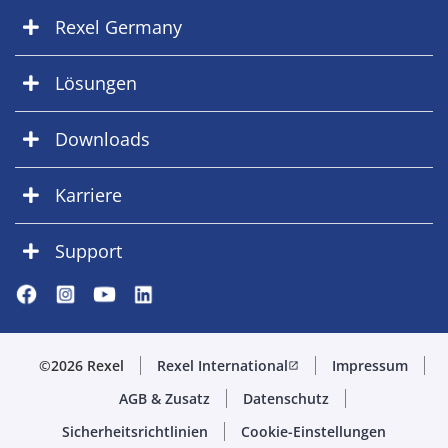
Rexel Germany
Lösungen
Downloads
Karriere
Support
©2026 Rexel
Rexel International
Impressum
open_in_new
AGB & Zusatz
Datenschutz
Sicherheitsrichtlinien
Cookie-Einstellungen