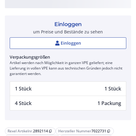
Einloggen
um Preise und Bestände zu sehen
Einloggen
Verpackungsgrößen
Artikel werden nach Möglichkeit in ganzen VPE geliefert; eine
Lieferung in vollen VPE kann aus technischen Gründen jedoch nicht
garantiert werden.
1 Stück
1 Stück
4 Stück
1 Packung
Rexel Artikelnr.
2892114
Hersteller Nummer
7022731
content_copy
content_copy