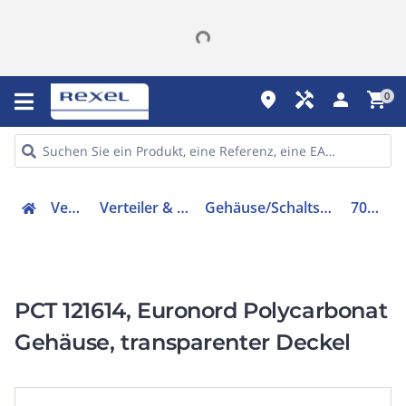
place
handyman
person
shopping_cart
0
Verteiler
Verteiler & Schränke
Gehäuse/Schaltschrank (leer)
7022731
PCT 121614, Euronord Polycarbonat
Gehäuse, transparenter Deckel