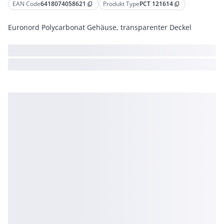
EAN Code
6418074058621
Produkt Type
PCT 121614
content_copy
content_copy
Euronord Polycarbonat Gehäuse, transparenter Deckel