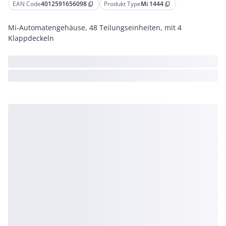
EAN Code
4012591656098
Produkt Type
Mi 1444
content_copy
content_copy
Mi-Automatengehäuse, 48 Teilungseinheiten, mit 4
Klappdeckeln