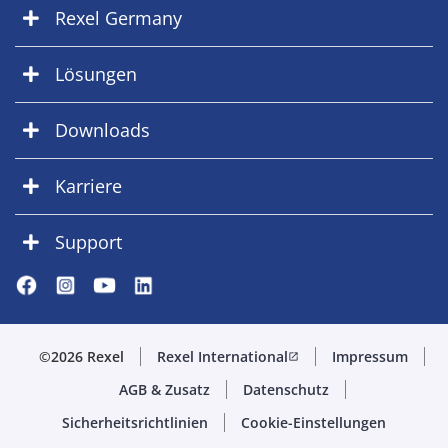
Rexel Germany
Lösungen
Downloads
Karriere
Support
©2026 Rexel
Rexel International
Impressum
open_in_new
AGB & Zusatz
Datenschutz
Sicherheitsrichtlinien
Cookie-Einstellungen