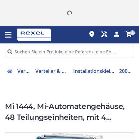
place
handyman
person
shopping_cart
0
Verteiler
Verteiler & Schränke
Installationskleinverteiler
2000609
Mi 1444, Mi-Automatengehäuse,
48 Teilungseinheiten, mit 4
Klappdeckeln