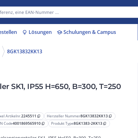
estellen
Lösungen
Schulungen & Campus
lightbulb
school
8GK13832KK13
ler SK1, IP55 H=650, B=300, T=250
xel Artikelnr.
2245511
Hersteller Nummer
8GK13832KK13
content_copy
content_copy
N Code
4001869565910
Produkt Type
8GK1383-2KK13
content_copy
content_copy
elrangierverteiler SK1, IP55 H=650, B=300, T=250