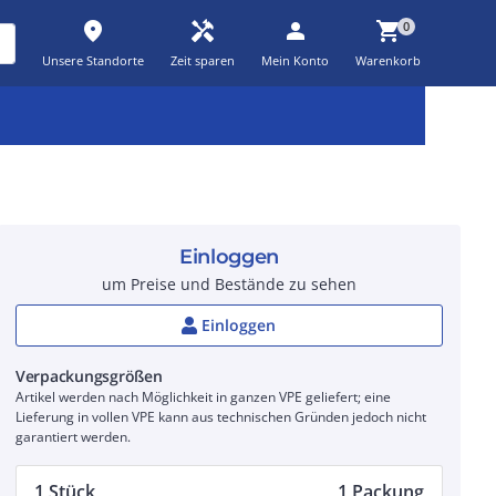
place
handyman
person
shopping_cart
0
Unsere Standorte
Zeit sparen
Mein Konto
Warenkorb
Kernsortiment
Kampagnen
Aktionen
workspace_premium
auto_awesome
percent_discount
Einloggen
um Preise und Bestände zu sehen
Einloggen
Verpackungsgrößen
Artikel werden nach Möglichkeit in ganzen VPE geliefert; eine
Lieferung in vollen VPE kann aus technischen Gründen jedoch nicht
garantiert werden.
1 Stück
1 Packung