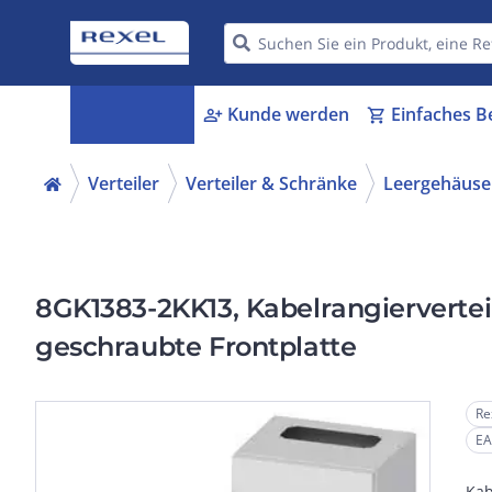
Kategorien
Kunde werden
Einfaches B
menu_book
person_add
shopping_cart
Verteiler
Verteiler & Schränke
Leergehäuse
8GK1383-2KK13, Kabelrangiervertei
geschraubte Frontplatte
Re
EA
Kab