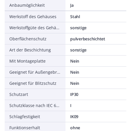
Anbaumöglichkeit
Ja
Werkstoff des Gehäuses
Stahl
Werkstoffgüte des Gehäuses
sonstige
Oberflächenschutz
pulverbeschichtet
Art der Beschichtung
sonstige
Mit Montageplatte
Nein
Geeignet für Außengebrauch
Nein
Geeignet für Blitzschutz
Nein
Schutzart
IP30
Schutzklasse nach IEC 61140
I
Schlagfestigkeit
IK09
Funktionserhalt
ohne