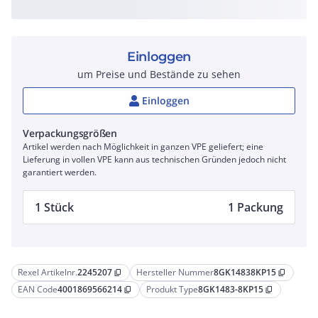
Einloggen
um Preise und Bestände zu sehen
Einloggen
Verpackungsgrößen
Artikel werden nach Möglichkeit in ganzen VPE geliefert; eine
Lieferung in vollen VPE kann aus technischen Gründen jedoch nicht
garantiert werden.
1 Stück
1 Packung
Rexel Artikelnr.
2245207
Hersteller Nummer
8GK14838KP15
content_copy
content_copy
EAN Code
4001869566214
Produkt Type
8GK1483-8KP15
content_copy
content_copy