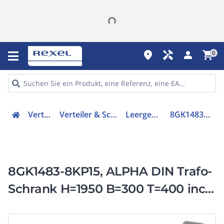
place
handyman
person
shopping_cart
0
Verteiler
Verteiler & Schränke
Leergehäuse
8GK14838KP15
8GK1483-8KP15, ALPHA DIN Trafo-
Schrank H=1950 B=300 T=400 incl.
100mm Sockel Stahlblechtür