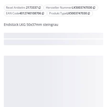
Rexel Artikelnr.
2173337
Hersteller Nummer
LK5003747030
content_copy
content_copy
EAN Code
4012740108706
Produkt Type
LK5003747030
content_copy
content_copy
Endstück LKG 50x37mm steingrau