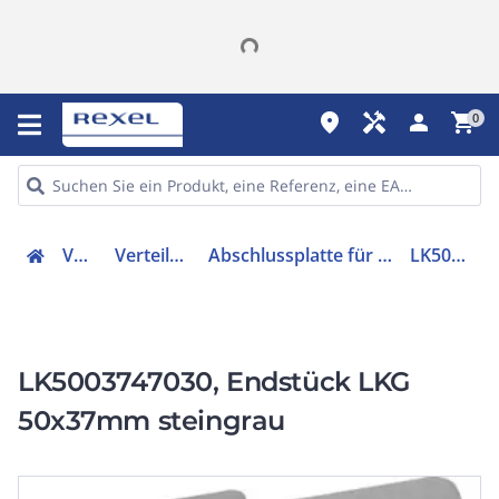
place
handyman
person
shopping_cart
0
Verteiler
Verteilerzubehör
Abschlussplatte für Verdrahtungskanal
LK5003747030
LK5003747030, Endstück LKG
50x37mm steingrau