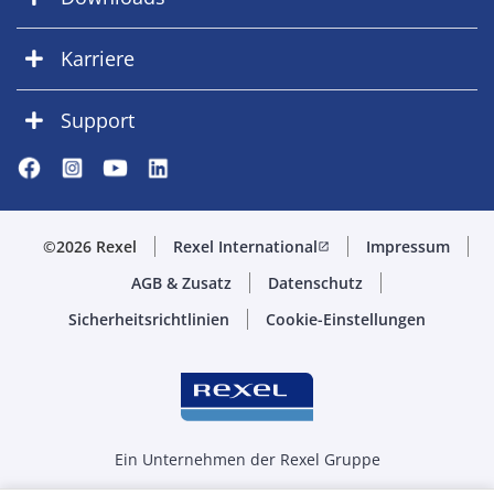
Karriere
Support
©2026 Rexel
Rexel International
Impressum
open_in_new
AGB & Zusatz
Datenschutz
Sicherheitsrichtlinien
Cookie-Einstellungen
Ein Unternehmen der Rexel Gruppe