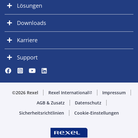
Lösungen
Downloads
Karriere
Support
©2026 Rexel
Rexel International
Impressum
open_in_new
AGB & Zusatz
Datenschutz
Sicherheitsrichtlinien
Cookie-Einstellungen