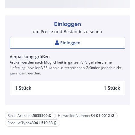
Einloggen
um Preise und Bestände zu sehen
Einloggen
Verpackungsgrößen
Artikel werden nach Möglichkeit in ganzen VPE geliefert; eine
Lieferung in vollen VPE kann aus technischen Gründen jedoch nicht
garantiert werden.
1 Stück
1 Stück
Rexel Artikelnr.
5035509
Hersteller Nummer
34-01-0012
content_copy
content_copy
Produkt Type
43041-510 33
content_copy