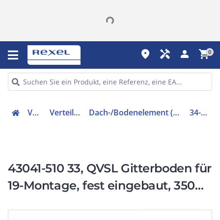
place
handyman
person
shopping_cart
0
Verteiler
Verteilerzubehör
Dach-/Bodenelement (Gehäuse/Schaltschrank)
34-01-0012
43041-510 33, QVSL Gitterboden für
19-Montage, fest eingebaut, 350
mm tief, 3 HE