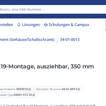
estellen
Lösungen
Schulungen & Campus
lightbulb
school
ment (Gehäuse/Schaltschrank)
34-01-0013
r 19-Montage, ausziehbar, 350 mm
xel Artikelnr.
5035510
Hersteller Nummer
34-01-0013
content_copy
content_copy
odukt Type
43041-512 33
content_copy
L Gitterboden für 19-Montage, ausziehbar, 350 mm tief 3HE