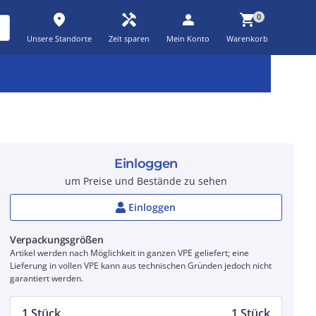
place
handyman
person
shopping_cart
0
Unsere Standorte
Zeit sparen
Mein Konto
Warenkorb
Kernsortiment
Kampagnen
Aktionen
workspace_premium
auto_awesome
percent_discount
Einloggen
um Preise und Bestände zu sehen
Einloggen
Verpackungsgrößen
Artikel werden nach Möglichkeit in ganzen VPE geliefert; eine
Lieferung in vollen VPE kann aus technischen Gründen jedoch nicht
garantiert werden.
1 Stück
1 Stück