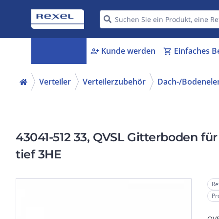
Kategorien
Kunde werden
Einfaches B
menu_book
person_add
shopping_cart
Verteiler
Verteilerzubehör
Dach-/Bodenele
43041-512 33, QVSL Gitterboden fü
tief 3HE
Re
Pr
QVS