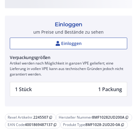
Einloggen
um Preise und Bestände zu sehen
Einloggen
Verpackungsgrößen
Artikel werden nach Möglichkeit in ganzen VPE geliefert; eine
Lieferung in vollen VPE kann aus technischen Gründen jedoch nicht
garantiert werden.
1 Stück
1 Packung
Rexel Artikelnr.
2245507
Hersteller Nummer
8MF10282UD200A
content_copy
content_copy
EAN Code
4001869487137
Produkt Type
8MF1028-2UD20-0A
content_copy
content_copy