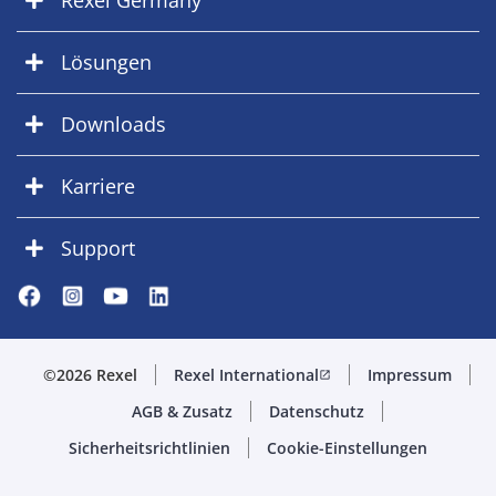
Rexel Germany
Lösungen
Downloads
Karriere
Support
©2026 Rexel
Rexel International
Impressum
open_in_new
AGB & Zusatz
Datenschutz
Sicherheitsrichtlinien
Cookie-Einstellungen