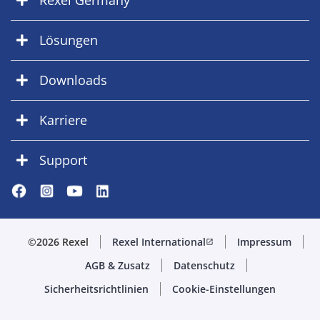
Rexel Germany
Lösungen
Downloads
Karriere
Support
©2026 Rexel
Rexel International
Impressum
open_in_new
AGB & Zusatz
Datenschutz
Sicherheitsrichtlinien
Cookie-Einstellungen