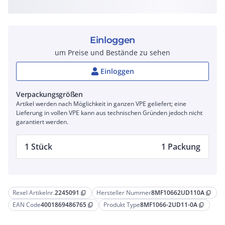
Einloggen
um Preise und Bestände zu sehen
Einloggen
Verpackungsgrößen
Artikel werden nach Möglichkeit in ganzen VPE geliefert; eine
Lieferung in vollen VPE kann aus technischen Gründen jedoch nicht
garantiert werden.
1 Stück
1 Packung
Rexel Artikelnr.
2245091
Hersteller Nummer
8MF10662UD110A
content_copy
content_copy
EAN Code
4001869486765
Produkt Type
8MF1066-2UD11-0A
content_copy
content_copy