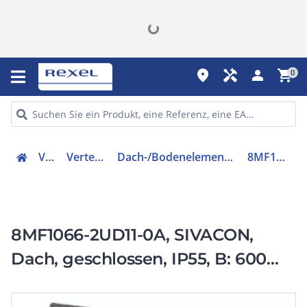
place
handyman
person
shopping_cart
0
Verteiler
Verteilerzubehör
Dach-/Bodenelement (Gehäuse/Schaltschrank)
8MF10662UD110A
8MF1066-2UD11-0A, SIVACON,
Dach, geschlossen, IP55, B: 600
mm, T: 600 mm, verzinkt