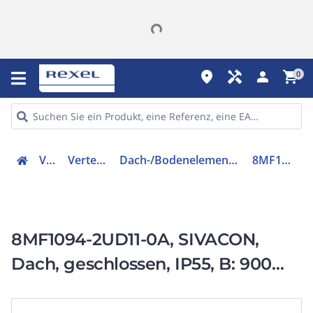
place
handyman
person
shopping_cart
0
Verteiler
Verteilerzubehör
Dach-/Bodenelement (Gehäuse/Schaltschrank)
8MF10942UD110A
8MF1094-2UD11-0A, SIVACON,
Dach, geschlossen, IP55, B: 900
mm, T: 400 mm, verzinkt