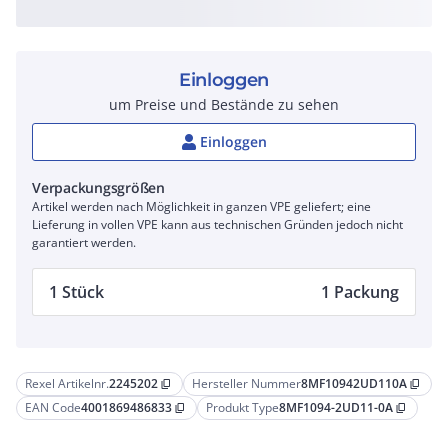
Einloggen
um Preise und Bestände zu sehen
Einloggen
Verpackungsgrößen
Artikel werden nach Möglichkeit in ganzen VPE geliefert; eine
Lieferung in vollen VPE kann aus technischen Gründen jedoch nicht
garantiert werden.
1 Stück
1 Packung
Rexel Artikelnr.
2245202
Hersteller Nummer
8MF10942UD110A
content_copy
content_copy
EAN Code
4001869486833
Produkt Type
8MF1094-2UD11-0A
content_copy
content_copy