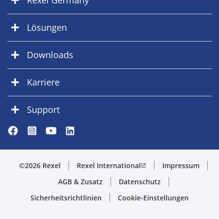
Rexel Germany
Lösungen
Downloads
Karriere
Support
©2026 Rexel
Rexel International
Impressum
open_in_new
AGB & Zusatz
Datenschutz
Sicherheitsrichtlinien
Cookie-Einstellungen