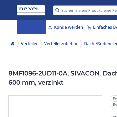
Kategorien
Kunde werden
Einfaches B
menu_book
person_add
shopping_cart
Verteiler
Verteilerzubehör
Dach-/Bodenele
8MF1096-2UD11-0A, SIVACON, Dach,
600 mm, verzinkt
Re
EA
SIV