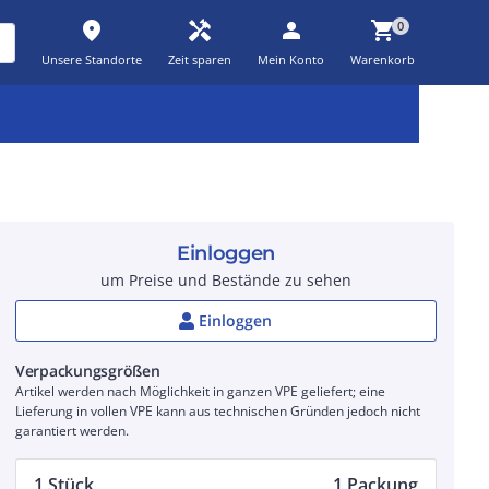
place
handyman
person
shopping_cart
0
Unsere Standorte
Zeit sparen
Mein Konto
Warenkorb
Kernsortiment
Kampagnen
Aktionen
workspace_premium
auto_awesome
percent_discount
Einloggen
um Preise und Bestände zu sehen
Einloggen
Verpackungsgrößen
Artikel werden nach Möglichkeit in ganzen VPE geliefert; eine
Lieferung in vollen VPE kann aus technischen Gründen jedoch nicht
garantiert werden.
1 Stück
1 Packung