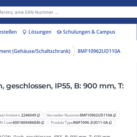
estellen
Lösungen
Schulungen & Campus
lightbulb
school
ment (Gehäuse/Schaltschrank)
8MF10962UD110A
 geschlossen, IP55, B: 900 mm, T:
xel Artikelnr.
2246049
Hersteller Nummer
8MF10962UD110A
content_copy
content_copy
N Code
4001869486840
Produkt Type
8MF1096-2UD11-0A
content_copy
content_copy
ACON, Dach, geschlossen, IP55, B: 900 mm, T: 600 mm,