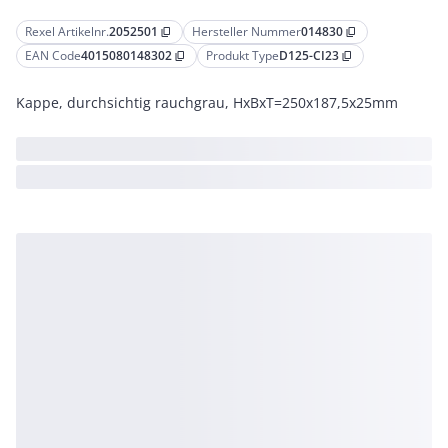
Rexel Artikelnr.
2052501
Hersteller Nummer
014830
content_copy
content_copy
EAN Code
4015080148302
Produkt Type
D125-CI23
content_copy
content_copy
Kappe, durchsichtig rauchgrau, HxBxT=250x187,5x25mm