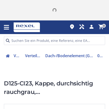
place
handyman
person
shopping_cart
0
Verteiler
Verteilerzubehör
Dach-/Bodenelement (Gehäuse/Schaltschrank)
014830
D125-CI23, Kappe, durchsichtig
rauchgrau,
HxBxT=250x187,5x25mm