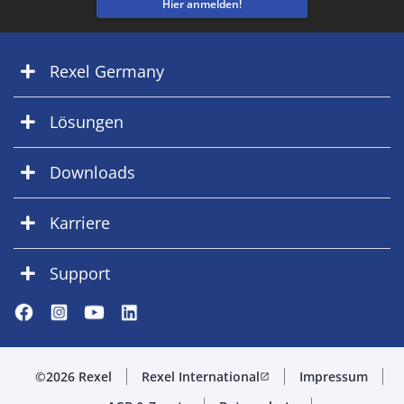
Hier anmelden!
Rexel Germany
Lösungen
Downloads
Karriere
Support
©2026 Rexel
Rexel International
Impressum
open_in_new