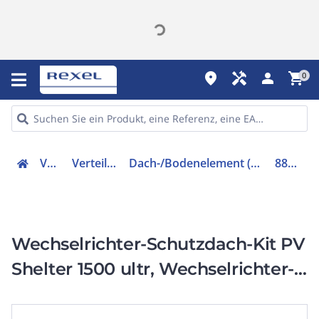
place
handyman
person
shopping_cart
0
Verteiler
Verteilerzubehör
Dach-/Bodenelement (Gehäuse/Schaltschrank)
880007075
Wechselrichter-Schutzdach-Kit PV
Shelter 1500 ultr, Wechselrichter-
Schutzdach-Kit PV Shelter 1500
ultra galva