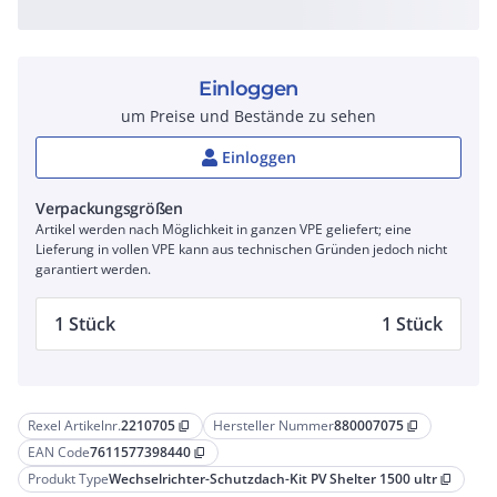
Einloggen
um Preise und Bestände zu sehen
Einloggen
Verpackungsgrößen
Artikel werden nach Möglichkeit in ganzen VPE geliefert; eine
Lieferung in vollen VPE kann aus technischen Gründen jedoch nicht
garantiert werden.
1 Stück
1 Stück
Rexel Artikelnr.
2210705
Hersteller Nummer
880007075
content_copy
content_copy
EAN Code
7611577398440
content_copy
Produkt Type
Wechselrichter-Schutzdach-Kit PV Shelter 1500 ultr
content_copy