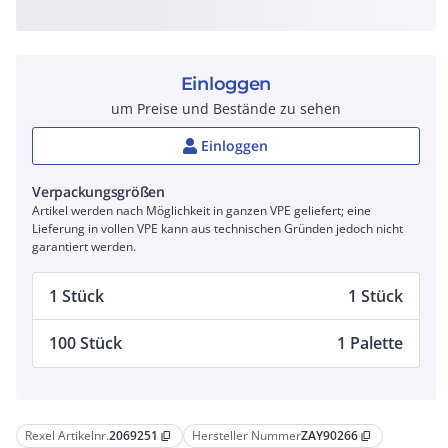
Einloggen
um Preise und Bestände zu sehen
Einloggen
Verpackungsgrößen
Artikel werden nach Möglichkeit in ganzen VPE geliefert; eine
Lieferung in vollen VPE kann aus technischen Gründen jedoch nicht
garantiert werden.
1 Stück
1 Stück
100 Stück
1 Palette
Rexel Artikelnr.
2069251
Hersteller Nummer
ZAY90266
content_copy
content_copy