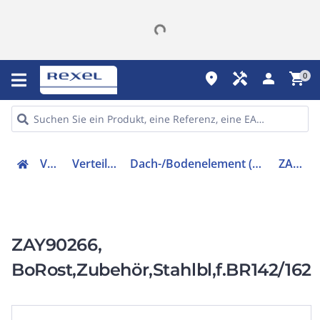
place
handyman
person
shopping_cart
0
Verteiler
Verteilerzubehör
Dach-/Bodenelement (Gehäuse/Schaltschrank)
ZAY90266
ZAY90266,
BoRost,Zubehör,Stahlbl,f.BR142/162