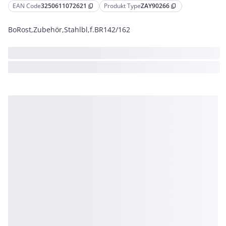
EAN Code
3250611072621
Produkt Type
ZAY90266
content_copy
content_copy
BoRost,Zubehör,Stahlbl,f.BR142/162