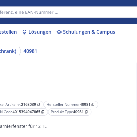
estellen
Lösungen
Schulungen & Campus
lightbulb
school
chrank)
40981
xel Artikelnr.
2168039
Hersteller Nummer
40981
content_copy
content_copy
N Code
4015394047865
Produkt Type
40981
content_copy
content_copy
arnierfenster für 12 TE