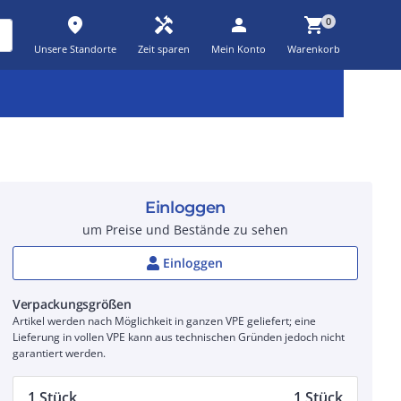
place
handyman
person
shopping_cart
0
Unsere Standorte
Zeit sparen
Mein Konto
Warenkorb
Kernsortiment
Kampagnen
Aktionen
workspace_premium
auto_awesome
percent_discount
Einloggen
um Preise und Bestände zu sehen
Einloggen
Verpackungsgrößen
Artikel werden nach Möglichkeit in ganzen VPE geliefert; eine
Lieferung in vollen VPE kann aus technischen Gründen jedoch nicht
garantiert werden.
1 Stück
1 Stück