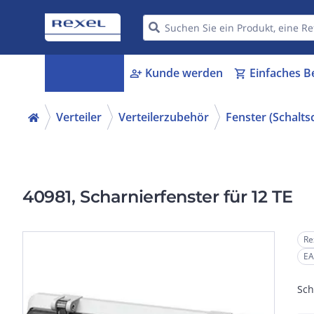
Kategorien
Kunde werden
Einfaches B
menu_book
person_add
shopping_cart
Verteiler
Verteilerzubehör
Fenster (Schalts
40981, Scharnierfenster für 12 TE
Re
EA
Sch