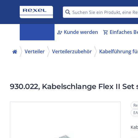
Kategorien
Kunde werden
Einfaches B
menu_book
person_add
shopping_cart
Verteiler
Verteilerzubehör
Kabelführung f
930.022, Kabelschlange Flex II Set
Re
EA
Kab