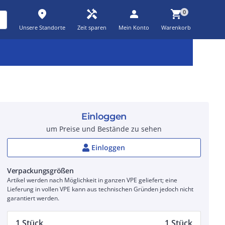
place
handyman
person
shopping_cart
0
Unsere Standorte
Zeit sparen
Mein Konto
Warenkorb
Kernsortiment
Kampagnen
Aktionen
workspace_premium
auto_awesome
percent_discount
Einloggen
um Preise und Bestände zu sehen
Einloggen
Verpackungsgrößen
Artikel werden nach Möglichkeit in ganzen VPE geliefert; eine
Lieferung in vollen VPE kann aus technischen Gründen jedoch nicht
garantiert werden.
1 Stück
1 Stück