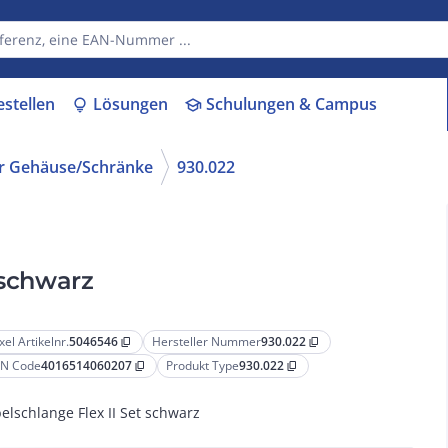
estellen
Lösungen
Schulungen & Campus
lightbulb
school
ür Gehäuse/Schränke
930.022
 schwarz
xel Artikelnr.
5046546
Hersteller Nummer
930.022
content_copy
content_copy
N Code
4016514060207
Produkt Type
930.022
content_copy
content_copy
elschlange Flex II Set schwarz