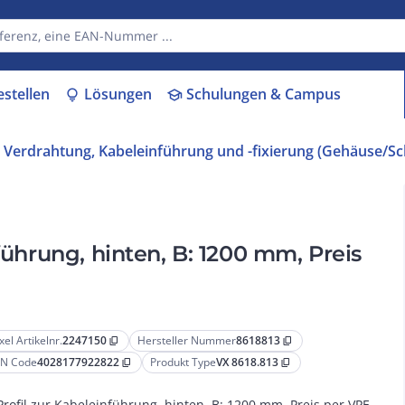
estellen
Lösungen
Schulungen & Campus
lightbulb
school
Verdrahtung, Kabeleinführung und -fixierung (Gehäuse/Sch
führung, hinten, B: 1200 mm, Preis
xel Artikelnr.
2247150
Hersteller Nummer
8618813
content_copy
content_copy
N Code
4028177922822
Produkt Type
VX 8618.813
content_copy
content_copy
Profil zur Kabeleinführung, hinten, B: 1200 mm, Preis per VPE,