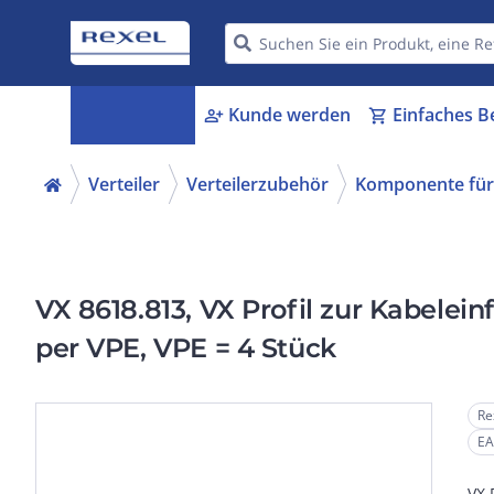
Kategorien
Kunde werden
Einfaches B
menu_book
person_add
shopping_cart
Verteiler
Verteilerzubehör
Komponente für 
VX 8618.813, VX Profil zur Kabelein
per VPE, VPE = 4 Stück
Re
EA
VX 