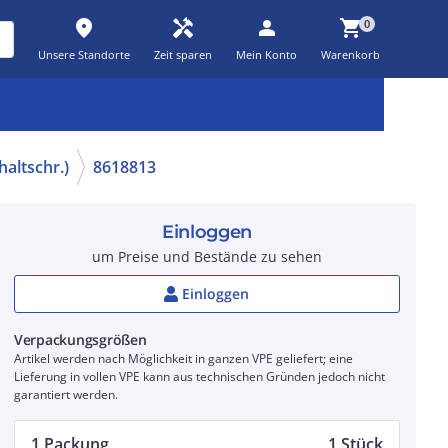
place
handyman
person
shopping_cart
0
Unsere Standorte
Zeit sparen
Mein Konto
Warenkorb
Kernsortiment
Kampagnen
Aktionen
workspace_premium
auto_awesome
percent_discount
altschr.)
8618813
Einloggen
um Preise und Bestände zu sehen
Einloggen
Verpackungsgrößen
Artikel werden nach Möglichkeit in ganzen VPE geliefert; eine
Lieferung in vollen VPE kann aus technischen Gründen jedoch nicht
garantiert werden.
1 Packung
1 Stück