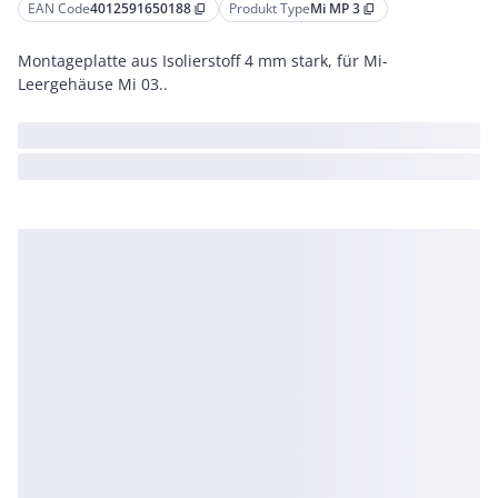
EAN Code
4012591650188
Produkt Type
Mi MP 3
content_copy
content_copy
Montageplatte aus Isolierstoff 4 mm stark, für Mi-
Leergehäuse Mi 03..