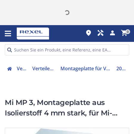
place
handyman
person
shopping_cart
0
Verteiler
Verteilerzubehör
Montageplatte für Verteilergehäuse
2000018
Mi MP 3, Montageplatte aus
Isolierstoff 4 mm stark, für Mi-
Leergehäuse Mi 03..