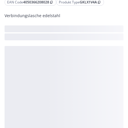
EAN Code
4050366208028
Produkt Type
GKLX1V4A
content_copy
content_copy
Verbindungslasche edelstahl