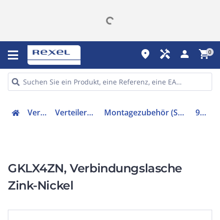
place
handyman
person
shopping_cart
0
Verteiler
Verteilerzubehör
Montagezubehör (Schaltschrank)
91035
GKLX4ZN, Verbindungslasche
Zink-Nickel