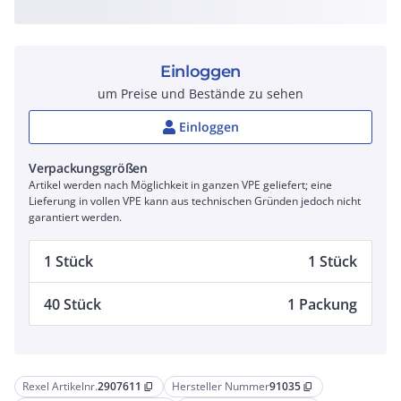
Einloggen
um Preise und Bestände zu sehen
Einloggen
Verpackungsgrößen
Artikel werden nach Möglichkeit in ganzen VPE geliefert; eine
Lieferung in vollen VPE kann aus technischen Gründen jedoch nicht
garantiert werden.
1 Stück
1 Stück
40 Stück
1 Packung
Rexel Artikelnr.
2907611
Hersteller Nummer
91035
content_copy
content_copy