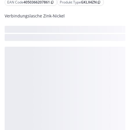
EAN Code
4050366207861
Produkt Type
GKLX4ZN
content_copy
content_copy
Verbindungslasche Zink-Nickel