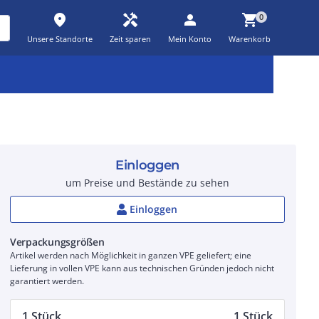
place
handyman
person
shopping_cart
0
Unsere Standorte
Zeit sparen
Mein Konto
Warenkorb
Kernsortiment
Kampagnen
Aktionen
workspace_premium
auto_awesome
percent_discount
Einloggen
um Preise und Bestände zu sehen
Einloggen
Verpackungsgrößen
Artikel werden nach Möglichkeit in ganzen VPE geliefert; eine
Lieferung in vollen VPE kann aus technischen Gründen jedoch nicht
garantiert werden.
1 Stück
1 Stück