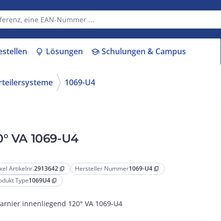
estellen
Lösungen
Schulungen & Campus
lightbulb
school
rteilersysteme
1069-U4
0° VA 1069-U4
xel Artikelnr.
2913642
Hersteller Nummer
1069-U4
content_copy
content_copy
odukt Type
1069U4
content_copy
arnier innenliegend 120° VA 1069-U4