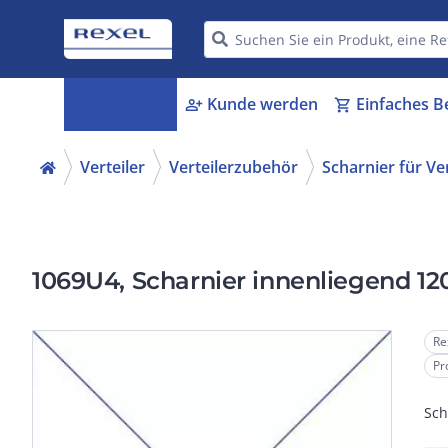
Kategorien
Kunde werden
Einfaches B
menu_book
person_add
shopping_cart
Verteiler
Verteilerzubehör
Scharnier für Ve
1069U4, Scharnier innenliegend 12
Re
Pr
Sch