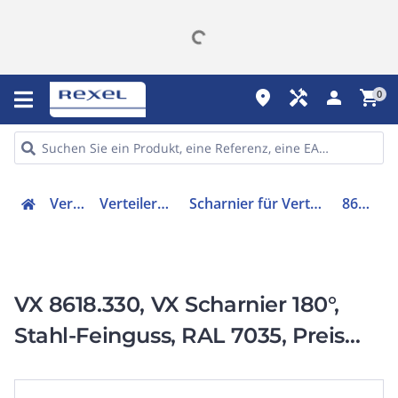
place
handyman
person
shopping_cart
0
Verteiler
Verteilerzubehör
Scharnier für Verteilersysteme
8618330
VX 8618.330, VX Scharnier 180°,
Stahl-Feinguss, RAL 7035, Preis
per VPE, VPE = 4 Stück