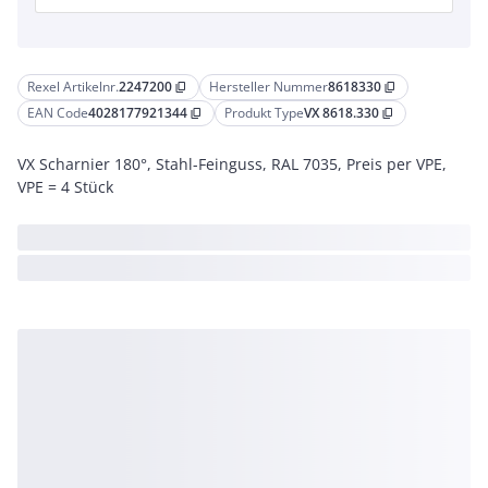
Rexel Artikelnr.
2247200
Hersteller Nummer
8618330
content_copy
content_copy
EAN Code
4028177921344
Produkt Type
VX 8618.330
content_copy
content_copy
VX Scharnier 180°, Stahl-Feinguss, RAL 7035, Preis per VPE,
VPE = 4 Stück