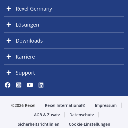
Rexel Germany
Lösungen
Downloads
Karriere
Support
©2026 Rexel
Rexel International
Impressum
open_in_new
AGB & Zusatz
Datenschutz
Sicherheitsrichtlinien
Cookie-Einstellungen