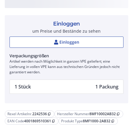
Einloggen
um Preise und Bestände zu sehen
Einloggen
Verpackungsgrößen
Artikel werden nach Möglichkeit in ganzen VPE geliefert; eine
Lieferung in vollen VPE kann aus technischen Gründen jedoch nicht
garantiert werden.
1 Stück
1 Packung
Rexel Artikelnr.
2242536
Hersteller Nummer
8MF10002AB32
content_copy
content_copy
EAN Code
4001869510361
Produkt Type
8MF1000-2AB32
content_copy
content_copy