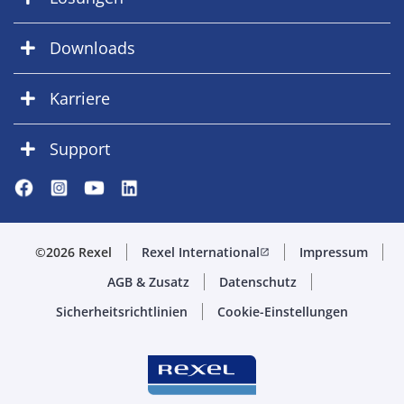
Downloads
Karriere
Support
©2026 Rexel
Rexel International
Impressum
open_in_new
AGB & Zusatz
Datenschutz
Sicherheitsrichtlinien
Cookie-Einstellungen