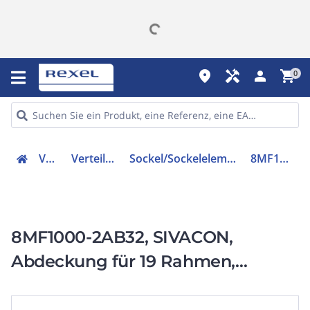
place
handyman
person
shopping_cart
0
Verteiler
Verteilerzubehör
Sockel/Sockelelement (Schaltschrank)
8MF10002AB32
8MF1000-2AB32, SIVACON,
Abdeckung für 19 Rahmen,
belüftet, 2HE RAL7035