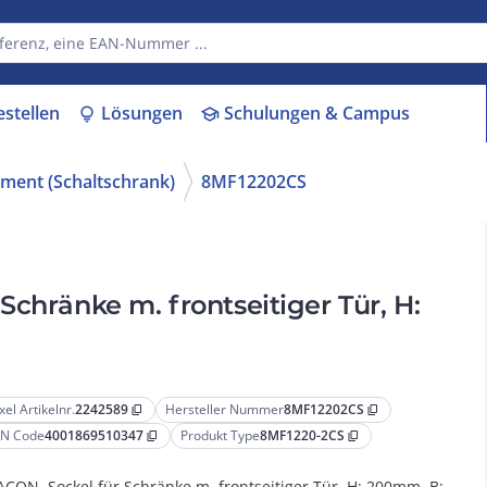
estellen
Lösungen
Schulungen & Campus
lightbulb
school
ement (Schaltschrank)
8MF12202CS
chränke m. frontseitiger Tür, H:
xel Artikelnr.
2242589
Hersteller Nummer
8MF12202CS
content_copy
content_copy
N Code
4001869510347
Produkt Type
8MF1220-2CS
content_copy
content_copy
ACON, Sockel für Schränke m. frontseitiger Tür, H: 200mm, B: