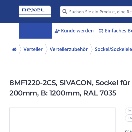
Kategorien
Kunde werden
Einfaches B
menu_book
person_add
shopping_cart
Verteiler
Verteilerzubehör
Sockel/Sockelel
8MF1220-2CS, SIVACON, Sockel für S
200mm, B: 1200mm, RAL 7035
Re
EA
SIV