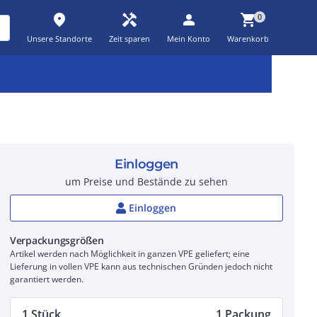
place
handyman
person
shopping_cart
0
Unsere Standorte
Zeit sparen
Mein Konto
Warenkorb
Kernsortiment
Kampagnen
Aktionen
workspace_premium
auto_awesome
percent_discount
Einloggen
um Preise und Bestände zu sehen
Einloggen
Verpackungsgrößen
Artikel werden nach Möglichkeit in ganzen VPE geliefert; eine
Lieferung in vollen VPE kann aus technischen Gründen jedoch nicht
garantiert werden.
1 Stück
1 Packung