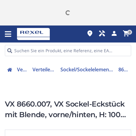
place
handyman
person
shopping_cart
0
Verteiler
Verteilerzubehör
Sockel/Sockelelement (Schaltschrank)
8660007
VX 8660.007, VX Sockel-Eckstück
mit Blende, vorne/hinten, H: 100
mm, für B: 1200 mm, Preis per
VPE, VPE=2