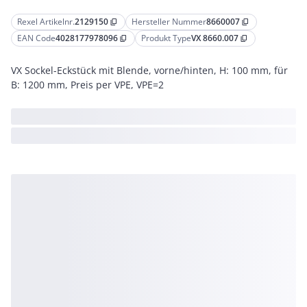
Rexel Artikelnr.
2129150
Hersteller Nummer
8660007
content_copy
content_copy
EAN Code
4028177978096
Produkt Type
VX 8660.007
content_copy
content_copy
VX Sockel-Eckstück mit Blende, vorne/hinten, H: 100 mm, für
B: 1200 mm, Preis per VPE, VPE=2