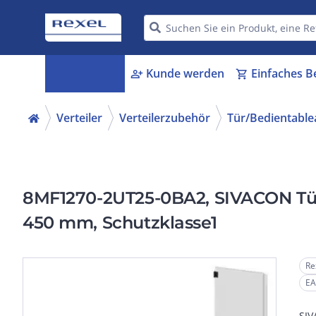
Kategorien
Kunde werden
Einfaches B
menu_book
person_add
shopping_cart
Verteiler
Verteilerzubehör
Tür/Bedientable
8MF1270-2UT25-0BA2, SIVACON Türhä
450 mm, Schutzklasse1
Re
EA
SIV