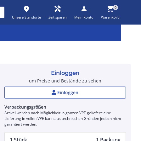
place
handyman
person
shopping_cart
0
Unsere Standorte
Zeit sparen
Mein Konto
Warenkorb
Kernsortiment
Kampagnen
Aktionen
workspace_premium
auto_awesome
percent_discount
Einloggen
um Preise und Bestände zu sehen
Einloggen
Verpackungsgrößen
Artikel werden nach Möglichkeit in ganzen VPE geliefert; eine
Lieferung in vollen VPE kann aus technischen Gründen jedoch nicht
garantiert werden.
1 Stück
1 Packung