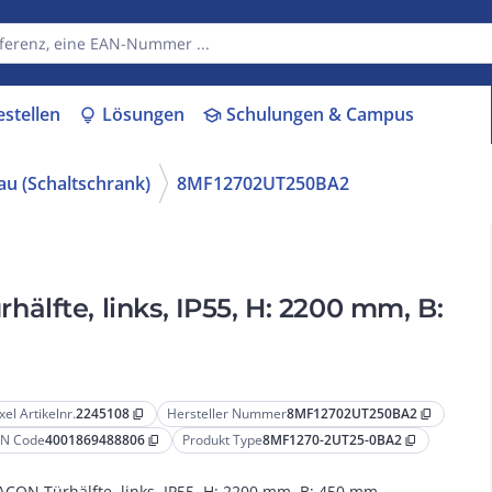
estellen
Lösungen
Schulungen & Campus
lightbulb
school
au (Schaltschrank)
8MF12702UT250BA2
lfte, links, IP55, H: 2200 mm, B:
xel Artikelnr.
2245108
Hersteller Nummer
8MF12702UT250BA2
content_copy
content_copy
N Code
4001869488806
Produkt Type
8MF1270-2UT25-0BA2
content_copy
content_copy
ACON Türhälfte, links, IP55, H: 2200 mm, B: 450 mm,