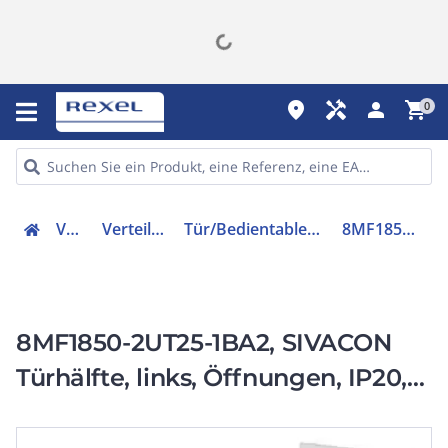
place
handyman
person
shopping_cart
0
Verteiler
Verteilerzubehör
Tür/Bedientableau (Schaltschrank)
8MF18502UT251BA2
8MF1850-2UT25-1BA2, SIVACON
Türhälfte, links, Öffnungen, IP20,
H: 1800 mm, B: 500 mm,
Schutzklasse1