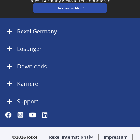
Rexel Germany Newsletter abonnieren
Hier anmelden!
Rexel Germany
Lösungen
Downloads
Karriere
Support
©2026 Rexel
Rexel International
Impressum
open_in_new