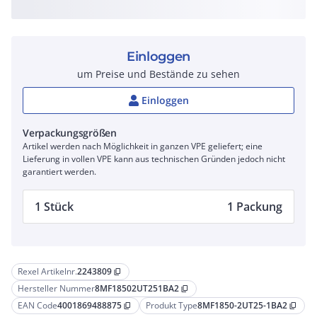
Einloggen
um Preise und Bestände zu sehen
Einloggen
Verpackungsgrößen
Artikel werden nach Möglichkeit in ganzen VPE geliefert; eine
Lieferung in vollen VPE kann aus technischen Gründen jedoch nicht
garantiert werden.
1 Stück
1 Packung
Rexel Artikelnr.
2243809
content_copy
Hersteller Nummer
8MF18502UT251BA2
content_copy
EAN Code
4001869488875
Produkt Type
8MF1850-2UT25-1BA2
content_copy
content_copy