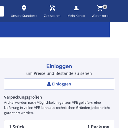
place
handyman
person
shopping_cart
0
Unsere Standorte
Zeit sparen
Mein Konto
Warenkorb
Kernsortiment
Kampagnen
Aktionen
workspace_premium
auto_awesome
percent_discount
Einloggen
um Preise und Bestände zu sehen
Einloggen
Verpackungsgrößen
Artikel werden nach Möglichkeit in ganzen VPE geliefert; eine
Lieferung in vollen VPE kann aus technischen Gründen jedoch nicht
garantiert werden.
1 Stück
1 Packung