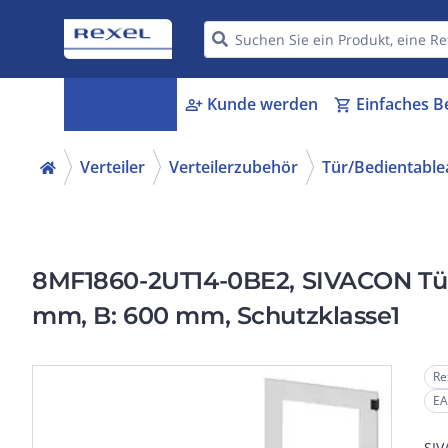
Kategorien
Kunde werden
Einfaches B
menu_book
person_add
shopping_cart
Verteiler
Verteilerzubehör
Tür/Bedientable
8MF1860-2UT14-0BE2, SIVACON Tür, 
mm, B: 600 mm, Schutzklasse1
Re
EA
SIV