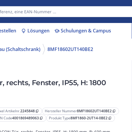
estellen
Lösungen
Schulungen & Campus
lightbulb
school
au (Schaltschrank)
8MF18602UT140BE2
rechts, Fenster, IP55, H: 1800
xel Artikelnr.
2245848
Hersteller Nummer
8MF18602UT140BE2
content_copy
content_copy
N Code
4001869489063
Produkt Type
8MF1860-2UT14-0BE2
content_copy
content_copy
ACON Tür, rechts, Fenster, IP55, H: 1800 mm, B: 600 mm,