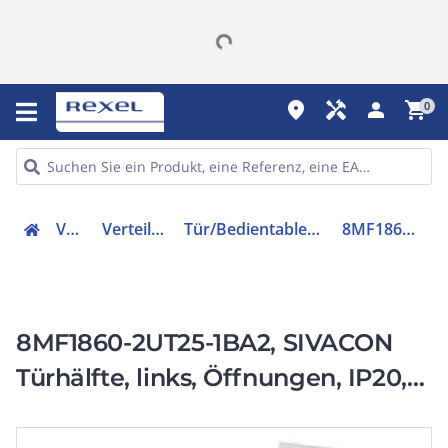
place
handyman
person
shopping_cart
0
Verteiler
Verteilerzubehör
Tür/Bedientableau (Schaltschrank)
8MF18602UT251BA2
8MF1860-2UT25-1BA2, SIVACON
Türhälfte, links, Öffnungen, IP20,
H: 1800 mm, B: 600 mm,
Schutzklasse1