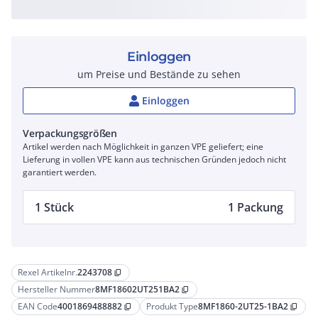
Einloggen
um Preise und Bestände zu sehen
Einloggen
Verpackungsgrößen
Artikel werden nach Möglichkeit in ganzen VPE geliefert; eine
Lieferung in vollen VPE kann aus technischen Gründen jedoch nicht
garantiert werden.
1 Stück
1 Packung
Rexel Artikelnr.
2243708
content_copy
Hersteller Nummer
8MF18602UT251BA2
content_copy
EAN Code
4001869488882
Produkt Type
8MF1860-2UT25-1BA2
content_copy
content_copy