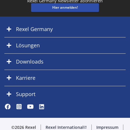
Rexel Germany Newsletter abonnieren
Hier anmelden!
Rexel Germany
Lösungen
Downloads
Karriere
Support
©2026 Rexel
Rexel International
Impressum
open_in_new