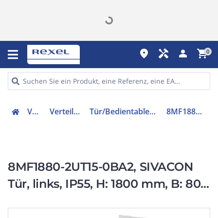
place
handyman
person
shopping_cart
0
Verteiler
Verteilerzubehör
Tür/Bedientableau (Schaltschrank)
8MF18802UT150BA2
8MF1880-2UT15-0BA2, SIVACON
Tür, links, IP55, H: 1800 mm, B: 800
mm, Schutzklasse1