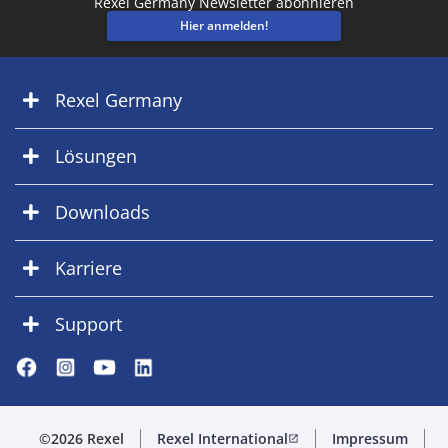
Rexel Germany Newsletter abonnieren
Hier anmelden!
Rexel Germany
Lösungen
Downloads
Karriere
Support
©2026 Rexel
Rexel International
Impressum
open_in_new