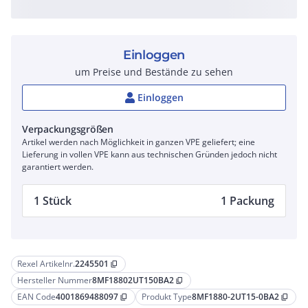
Einloggen
um Preise und Bestände zu sehen
Einloggen
Verpackungsgrößen
Artikel werden nach Möglichkeit in ganzen VPE geliefert; eine
Lieferung in vollen VPE kann aus technischen Gründen jedoch nicht
garantiert werden.
1 Stück
1 Packung
Rexel Artikelnr.
2245501
content_copy
Hersteller Nummer
8MF18802UT150BA2
content_copy
EAN Code
4001869488097
Produkt Type
8MF1880-2UT15-0BA2
content_copy
content_copy