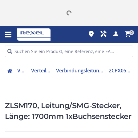
place
handyman
person
shopping_cart
0
Verteiler
Verteilerzubehör
Verbindungsleitung für Verteilerfelder
2CPX054404R9999
ZLSM170, Leitung/SMG-Stecker,
Länge: 1700mm 1xBuchsenstecker