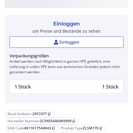
Einloggen
um Preise und Bestände zu sehen
Einloggen
Verpackungsgrößen
Artikel werden nach Möglichkeit in ganzen VPE geliefert; eine
Lieferung in vollen VPE kann aus technischen Gründen jedoch nicht
garantiert werden.
1 Stück
1 Stück
Rexel Artikelnr.
2957477
content_copy
Hersteller Nummer
2CPX054404R9999
content_copy
EAN Code
4011617544043
Produkt Type
ZLSM170
content_copy
content_copy