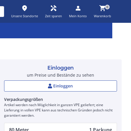
place
handyman
person
shopping_cart
0
Unsere Standorte
Zeit sparen
Mein Konto
Warenkorb
Kernsortiment
Kampagnen
Aktionen
workspace_premium
auto_awesome
percent_discount
Einloggen
um Preise und Bestände zu sehen
Einloggen
Verpackungsgrößen
Artikel werden nach Möglichkeit in ganzen VPE geliefert; eine
Lieferung in vollen VPE kann aus technischen Gründen jedoch nicht
garantiert werden.
80 Meter
1 Packung