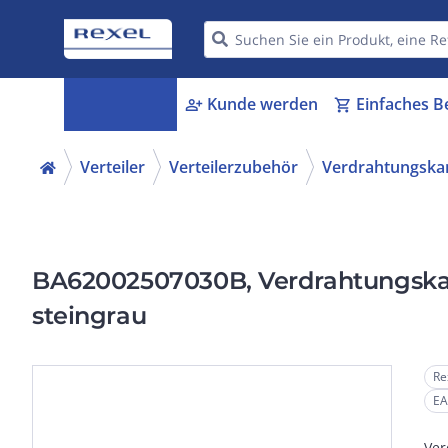
Kategorien
Kunde werden
Einfaches B
menu_book
person_add
shopping_cart
Verteiler
Verteilerzubehör
Verdrahtungska
BA62002507030B, Verdrahtungska
steingrau
Re
EA
Ver