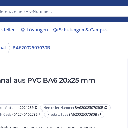
estellen
Lösungen
Schulungen & Campus
lightbulb
school
nal
BA62002507030B
nal aus PVC BA6 20x25 mm
xel Artikelnr.
2021239
Hersteller Nummer
BA62002507030B
content_copy
content_copy
N Code
4012740102735
Produkt Type
BA62002507030B
content_copy
content_copy
drahtungskanal aus PVC BA6 20x25 mm steingrau