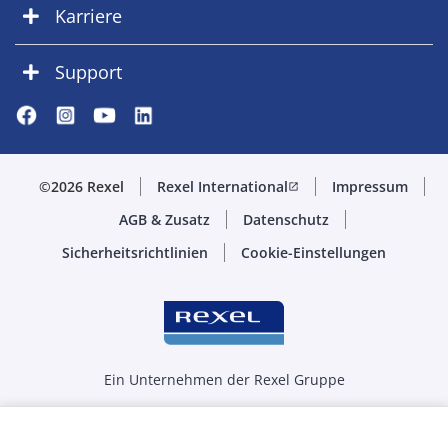
Karriere
Support
©2026 Rexel
Rexel International
Impressum
open_in_new
AGB & Zusatz
Datenschutz
Sicherheitsrichtlinien
Cookie-Einstellungen
Ein Unternehmen der Rexel Gruppe
Menge