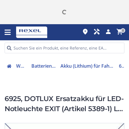
place
handyman
person
shopping_cart
0
Werkzeuge
Batterien & Ladegeräte
Akku (Lithium) für Fahrzeuge und Anwendungen
6925
6925, DOTLUX Ersatzakku für LED-
Notleuchte EXIT (Artikel 5389-1) Li-
FePO4 3,2V 1500mAh