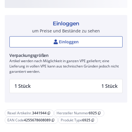
Einloggen
um Preise und Bestände zu sehen
Einloggen
Verpackungsgrößen
Artikel werden nach Möglichkeit in ganzen VPE geliefert; eine
Lieferung in vollen VPE kann aus technischen Gründen jedoch nicht
garantiert werden.
1 Stück
1 Stück
Rexel Artikelnr.
3441944
Hersteller Nummer
6925
content_copy
content_copy
EAN Code
4255678608089
Produkt Type
6925
content_copy
content_copy