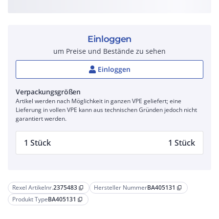
Einloggen
um Preise und Bestände zu sehen
Einloggen
Verpackungsgrößen
Artikel werden nach Möglichkeit in ganzen VPE geliefert; eine
Lieferung in vollen VPE kann aus technischen Gründen jedoch nicht
garantiert werden.
1 Stück
1 Stück
Rexel Artikelnr.
2375483
Hersteller Nummer
BA405131
content_copy
content_copy
Produkt Type
BA405131
content_copy