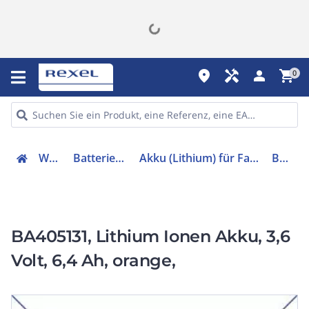
place
handyman
person
shopping_cart
0
Werkzeuge
Batterien & Ladegeräte
Akku (Lithium) für Fahrzeuge und Anwendungen
BA405131
BA405131, Lithium Ionen Akku, 3,6
Volt, 6,4 Ah, orange,