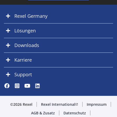
Rexel Germany
Lösungen
Downloads
Karriere
Support
©2026 Rexel
Rexel International
Impressum
open_in_new
AGB & Zusatz
Datenschutz