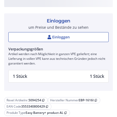
Einloggen
um Preise und Bestände zu sehen
Einloggen
Verpackungsgrößen
Artikel werden nach Möglichkeit in ganzen VPE geliefert; eine
Lieferung in vollen VPE kann aus technischen Gründen jedoch nicht
garantiert werden.
1 Stück
1 Stück
Rexel Artikelnr.
5094254
Hersteller Nummer
EBP-1616I
content_copy
content_copy
EAN Code
3553340800429
content_copy
Produkt Type
Easy Battery+ product AL
content_copy