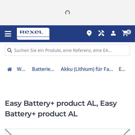
place
handyman
person
shopping_cart
0
Werkzeuge
Batterien & Ladegeräte
Akku (Lithium) für Fahrzeuge und Anwendungen
EBP-1616I
Easy Battery+ product AL, Easy
Battery+ product AL