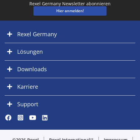
Rexel Germany Newsletter abonnieren
Hier anmelden!
Rexel Germany
Lösungen
Downloads
Karriere
Support
©2026 Rexel
Rexel International
Impressum
open_in_new