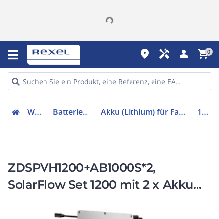
place
handyman
person
shopping_cart
0
Werkzeuge
Batterien & Ladegeräte
Akku (Lithium) für Fahrzeuge und Anwendungen
149135
ZDSPVH1200+AB1000S*2,
SolarFlow Set 1200 mit 2 x Akku
AB1000S Zendure