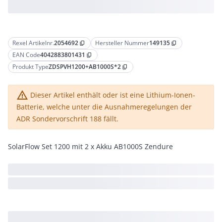
Rexel Artikelnr.
2054692
Hersteller Nummer
149135
content_copy
content_copy
EAN Code
4042883801431
content_copy
Produkt Type
ZDSPVH1200+AB1000S*2
content_copy
warning_amber
Dieser Artikel enthält oder ist eine Lithium-Ionen-
Batterie, welche unter die Ausnahmeregelungen der
ADR Sondervorschrift 188 fällt.
SolarFlow Set 1200 mit 2 x Akku AB1000S Zendure