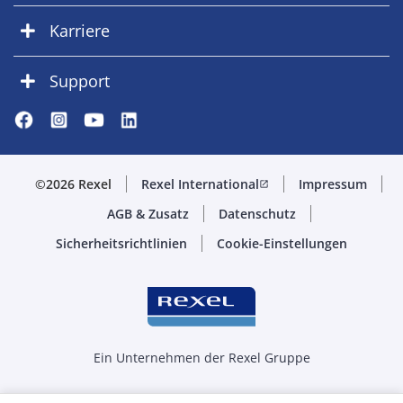
Karriere
Support
©2026 Rexel
Rexel International
Impressum
open_in_new
AGB & Zusatz
Datenschutz
Sicherheitsrichtlinien
Cookie-Einstellungen
Ein Unternehmen der Rexel Gruppe