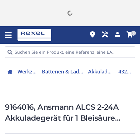
place
handyman
person
shopping_cart
0
Werkzeuge
Batterien & Ladegeräte
Akkuladegerät
4328986
9164016, Ansmann ALCS 2-24A
Akkuladegerät für 1 Bleisäure
Akkus , 2V/900mA-