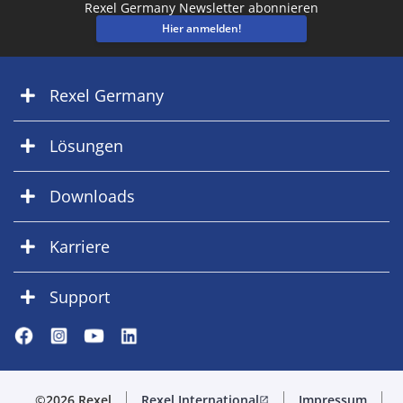
Rexel Germany Newsletter abonnieren
Hier anmelden!
Rexel Germany
Lösungen
Downloads
Karriere
Support
©2026 Rexel
Rexel International
Impressum
open_in_new