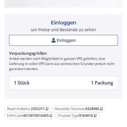
Einloggen
um Preise und Bestände zu sehen
Einloggen
Verpackungsgrößen
Artikel werden nach Möglichkeit in ganzen VPE geliefert; eine
Lieferung in vollen VPE kann aus technischen Gründen jedoch nicht
garantiert werden.
1 Stück
1 Packung
Rexel Artikelnr.
2352311
Hersteller Nummer
4328986
content_copy
content_copy
EAN Code
4013674916405
Produkt Type
9164016
content_copy
content_copy