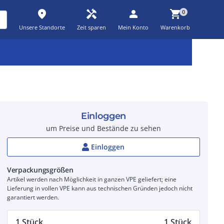
place
handyman
person
shopping_cart
0
Unsere Standorte
Zeit sparen
Mein Konto
Warenkorb
Kernsortiment
Kampagnen
Aktionen
workspace_premium
auto_awesome
percent_discount
Einloggen
um Preise und Bestände zu sehen
Einloggen
Verpackungsgrößen
Artikel werden nach Möglichkeit in ganzen VPE geliefert; eine
Lieferung in vollen VPE kann aus technischen Gründen jedoch nicht
garantiert werden.
1 Stück
1 Stück