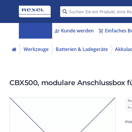
Kategorien
Kunde werden
Einfaches B
menu_book
person_add
shopping_cart
Werkzeuge
Batterien & Ladegeräte
Akkula
CBX500, modulare Anschlussbox f
Re
Pr
mod